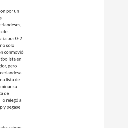
ron por un
s
erlandeses,
a de
oria por 0-2
 no solo
ién conmovió
tbolista en
dor, pero
Neerlandesa
a lista de
rminar su
ta de
lo relegó al
ip y pegase
ónde y cómo