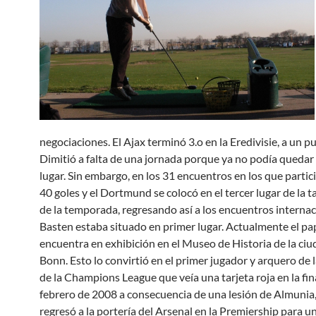
negociaciones. El Ajax terminó 3.o en la Eredivisie, a un pu
Dimitió a falta de una jornada porque ya no podía queda
lugar. Sin embargo, en los 31 encuentros en los que parti
40 goles y el Dortmund se colocó en el tercer lugar de la ta
de la temporada, regresando así a los encuentros internac
Basten estaba situado en primer lugar. Actualmente el pa
encuentra en exhibición en el Museo de Historia de la ciu
Bonn. Esto lo convirtió en el primer jugador y arquero de l
de la Champions League que veía una tarjeta roja en la fina
febrero de 2008 a consecuencia de una lesión de Almuni
regresó a la portería del Arsenal en la Premiership para u