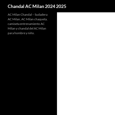
Buscar
Chandal AC Milan 2024 2025
AC Milan Chandal – Sudadera
AC Milan, AC Milan chaqueta,
camiseta entrenamiento AC
Milan y chandal del AC Milan
para hombre y niño.