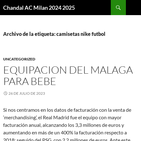
Buscar
Chandal AC Milan 2024 2025
SALTAR
AL
CONTENIDO
Archivo de la etiqueta: camisetas nike futbol
UNCATEGORIZED
EQUIPACION DEL MALAGA
PARA BEBE
26 DE JULIO DE 2023
Si nos centramos en los datos de facturación con la venta de
‘merchandising’, el Real Madrid fue el equipo con mayor
facturación anual, alcanzando los 3,3 millones de euros y
aumentando en más de un 400% la facturación respecto a
2018; seguido del PSG, con 2,2 millones de euros. Ante este