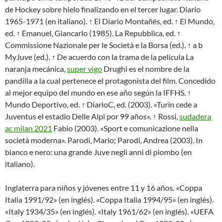
de Hockey sobre hielo finalizando en el tercer lugar. Diario
1965-1971 (en italiano). ↑ El Diario Montañés, ed. ↑ El Mundo,
ed. ↑ Emanuel, Giancarlo (1985). La Repubblica, ed. ↑
Commissione Nazionale per le Società e la Borsa (ed.). ↑ a b
MyJuve (ed.). ↑ De acuerdo con la trama de la película La
naranja mecánica,
super vigo
Drughi es el nombre de la
pandilla a la cual pertenece el protagonista del film. Concedido
al mejor equipo del mundo en ese año según la IFFHS. ↑
Mundo Deportivo, ed. ↑ DiarioC, ed. (2003). «Turín cede a
Juventus el estadio Delle Alpi por 99 años». ↑ Rossi,
sudadera
ac milan 2021
Fabio (2003). «Sport e comunicazione nella
società moderna». Parodi, Mario; Parodi, Andrea (2003). In
bianco e nero: una grande Juve negli anni di piombo (en
italiano).
Inglaterra para niños y jóvenes entre 11 y 16 años. «Coppa
Italia 1991/92» (en inglés). «Coppa Italia 1994/95» (en inglés).
«Italy 1934/35» (en inglés). «Italy 1961/62» (en inglés). «UEFA