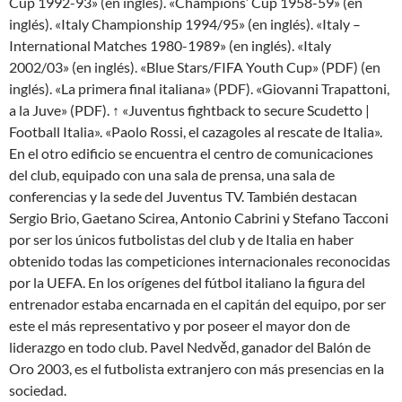
Cup 1992-93» (en inglés). «Champions’ Cup 1958-59» (en
inglés). «Italy Championship 1994/95» (en inglés). «Italy –
International Matches 1980-1989» (en inglés). «Italy
2002/03» (en inglés). «Blue Stars/FIFA Youth Cup» (PDF) (en
inglés). «La primera final italiana» (PDF). «Giovanni Trapattoni,
a la Juve» (PDF). ↑ «Juventus fightback to secure Scudetto |
Football Italia». «Paolo Rossi, el cazagoles al rescate de Italia».
En el otro edificio se encuentra el centro de comunicaciones
del club, equipado con una sala de prensa, una sala de
conferencias y la sede del Juventus TV. También destacan
Sergio Brio, Gaetano Scirea, Antonio Cabrini y Stefano Tacconi
por ser los únicos futbolistas del club y de Italia en haber
obtenido todas las competiciones internacionales reconocidas
por la UEFA. En los orígenes del fútbol italiano la figura del
entrenador estaba encarnada en el capitán del equipo, por ser
este el más representativo y por poseer el mayor don de
liderazgo en todo club. Pavel Nedvěd, ganador del Balón de
Oro 2003, es el futbolista extranjero con más presencias en la
sociedad.