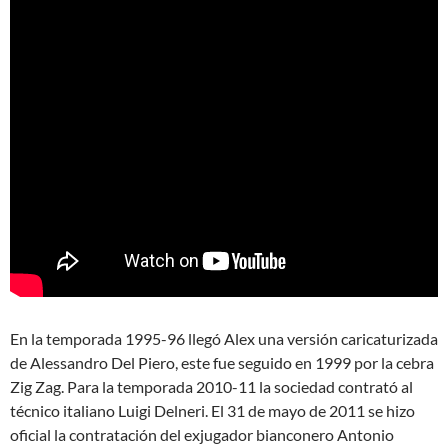
En la temporada 1995-96 llegó Alex una versión caricaturizada
de Alessandro Del Piero, este fue seguido en 1999 por la cebra
Zig Zag. Para la temporada 2010-11 la sociedad contrató al
técnico italiano Luigi Delneri. El 31 de mayo de 2011 se hizo
oficial la contratación del exjugador bianconero Antonio