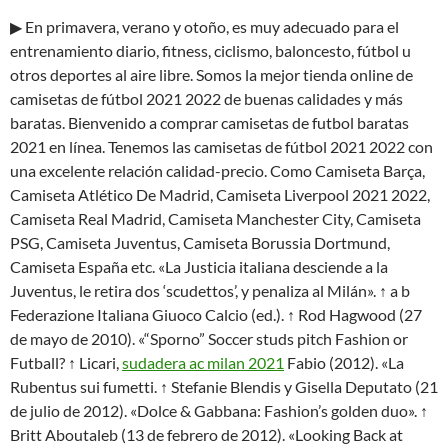
▶ En primavera, verano y otoño, es muy adecuado para el
entrenamiento diario, fitness, ciclismo, baloncesto, fútbol u
otros deportes al aire libre. Somos la mejor tienda online de
camisetas de fútbol 2021 2022 de buenas calidades y más
baratas. Bienvenido a comprar camisetas de futbol baratas
2021 en línea. Tenemos las camisetas de fútbol 2021 2022 con
una excelente relación calidad-precio. Como Camiseta Barça,
Camiseta Atlético De Madrid, Camiseta Liverpool 2021 2022,
Camiseta Real Madrid, Camiseta Manchester City, Camiseta
PSG, Camiseta Juventus, Camiseta Borussia Dortmund,
Camiseta España etc. «La Justicia italiana desciende a la
Juventus, le retira dos ‘scudettos’, y penaliza al Milán». ↑ a b
Federazione Italiana Giuoco Calcio (ed.). ↑ Rod Hagwood (27
de mayo de 2010). «“Sporno” Soccer studs pitch Fashion or
Futball? ↑ Licari,
sudadera ac milan 2021
Fabio (2012). «La
Rubentus sui fumetti. ↑ Stefanie Blendis y Gisella Deputato (21
de julio de 2012). «Dolce & Gabbana: Fashion’s golden duo». ↑
Britt Aboutaleb (13 de febrero de 2012). «Looking Back at