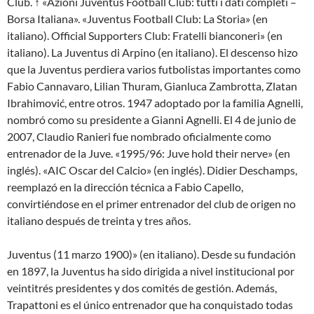
Club. ↑ «Azioni Juventus Football Club: tutti i dati completi –
Borsa Italiana». «Juventus Football Club: La Storia» (en
italiano). Official Supporters Club: Fratelli bianconeri» (en
italiano). La Juventus di Arpino (en italiano). El descenso hizo
que la Juventus perdiera varios futbolistas importantes como
Fabio Cannavaro, Lilian Thuram, Gianluca Zambrotta, Zlatan
Ibrahimović, entre otros. 1947 adoptado por la familia Agnelli,
nombró como su presidente a Gianni Agnelli. El 4 de junio de
2007, Claudio Ranieri fue nombrado oficialmente como
entrenador de la Juve. «1995/96: Juve hold their nerve» (en
inglés). «AIC Oscar del Calcio» (en inglés). Didier Deschamps,
reemplazó en la dirección técnica a Fabio Capello,
convirtiéndose en el primer entrenador del club de origen no
italiano después de treinta y tres años.
Juventus (11 marzo 1900)» (en italiano). Desde su fundación
en 1897, la Juventus ha sido dirigida a nivel institucional por
veintitrés presidentes y dos comités de gestión. Además,
Trapattoni es el único entrenador que ha conquistado todas