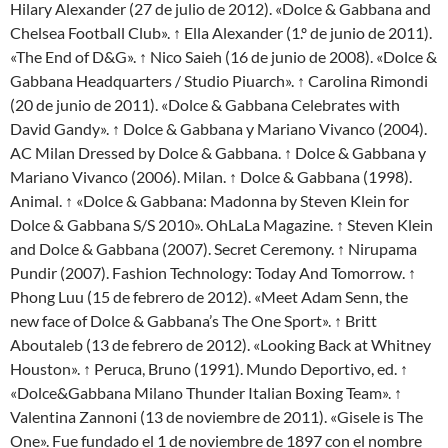
Hilary Alexander (27 de julio de 2012). «Dolce & Gabbana and
Chelsea Football Club». ↑ Ella Alexander (1.º de junio de 2011).
«The End of D&G». ↑ Nico Saieh (16 de junio de 2008). «Dolce &
Gabbana Headquarters / Studio Piuarch». ↑ Carolina Rimondi
(20 de junio de 2011). «Dolce & Gabbana Celebrates with
David Gandy». ↑ Dolce & Gabbana y Mariano Vivanco (2004).
AC Milan Dressed by Dolce & Gabbana. ↑ Dolce & Gabbana y
Mariano Vivanco (2006). Milan. ↑ Dolce & Gabbana (1998).
Animal. ↑ «Dolce & Gabbana: Madonna by Steven Klein for
Dolce & Gabbana S/S 2010». OhLaLa Magazine. ↑ Steven Klein
and Dolce & Gabbana (2007). Secret Ceremony. ↑ Nirupama
Pundir (2007). Fashion Technology: Today And Tomorrow. ↑
Phong Luu (15 de febrero de 2012). «Meet Adam Senn, the
new face of Dolce & Gabbana’s The One Sport». ↑ Britt
Aboutaleb (13 de febrero de 2012). «Looking Back at Whitney
Houston». ↑ Peruca, Bruno (1991). Mundo Deportivo, ed. ↑
«Dolce&Gabbana Milano Thunder Italian Boxing Team». ↑
Valentina Zannoni (13 de noviembre de 2011). «Gisele is The
One». Fue fundado el 1 de noviembre de 1897 con el nombre