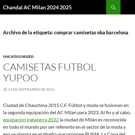
Buscar
Chandal AC Milan 2024 2025
SALTAR
AL
CONTENIDO
Archivo de la etiqueta: comprar camisetas nba barcelona
UNCATEGORIZED
CAMISETAS FUTBOL
YUPOO
25 DE SEPTIEMBRE DE 2023
Ciudad de Chauchina 2015 C.F. Fútbol y moda se fusionan en
la segunda equipación del AC Milan para 2023. Al fin y al cabo,
equipacion inglaterra 2022
la ciudad de Milán es reconocida
en todo el mundo por ser referente en el sector de la moda y
eso se plasma en el diseño que propone PUMA. La Copa del