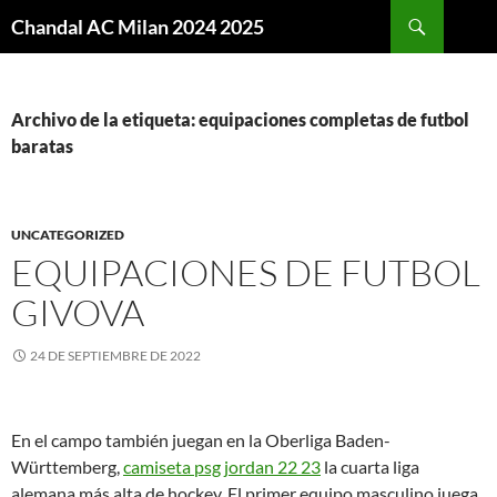
Buscar
Chandal AC Milan 2024 2025
SALTAR
AL
CONTENIDO
Archivo de la etiqueta: equipaciones completas de futbol
baratas
UNCATEGORIZED
EQUIPACIONES DE FUTBOL
GIVOVA
24 DE SEPTIEMBRE DE 2022
En el campo también juegan en la Oberliga Baden-
Württemberg,
camiseta psg jordan 22 23
la cuarta liga
alemana más alta de hockey. El primer equipo masculino juega