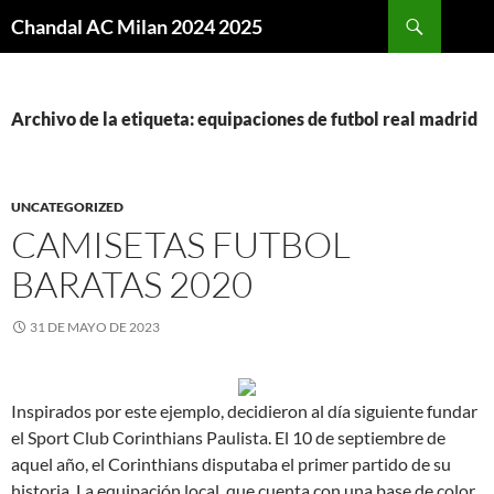
Buscar
Chandal AC Milan 2024 2025
SALTAR
AL
CONTENIDO
Archivo de la etiqueta: equipaciones de futbol real madrid
UNCATEGORIZED
CAMISETAS FUTBOL
BARATAS 2020
31 DE MAYO DE 2023
Inspirados por este ejemplo, decidieron al día siguiente fundar
el Sport Club Corinthians Paulista. El 10 de septiembre de
aquel año, el Corinthians disputaba el primer partido de su
historia. La equipación local, que cuenta con una base de color