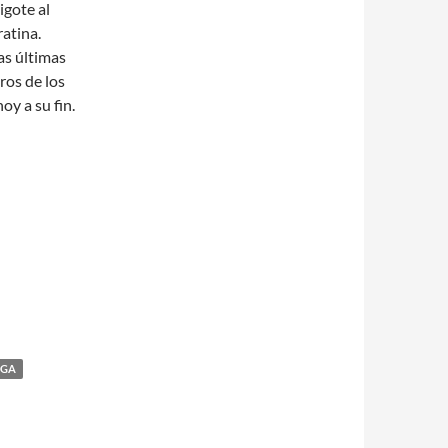
igote al
atina.
as últimas
ros de los
oy a su fin.
RGA