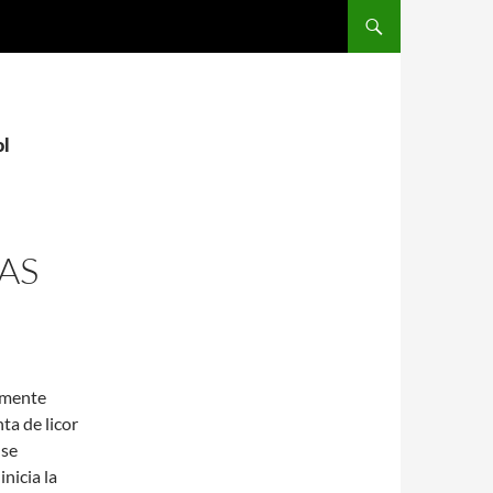
SALTAR AL CONTENIDO
ol
AS
tamente
ta de licor
 se
nicia la