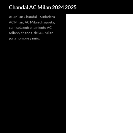
Buscar
Chandal AC Milan 2024 2025
AC Milan Chandal – Sudadera
AC Milan, AC Milan chaqueta,
camiseta entrenamiento AC
Milan y chandal del AC Milan
para hombre y niño.