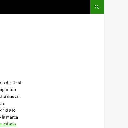
SALTAR AL CONTENIDO
ria del Real
emporada
sforitas en
un
rid a lo
ó la marca
e estado