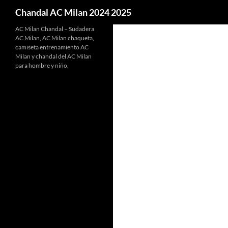
Buscar
Chandal AC Milan 2024 2025
AC Milan Chandal – Sudadera
AC Milan, AC Milan chaqueta,
camiseta entrenamiento AC
Milan y chandal del AC Milan
para hombre y niño.