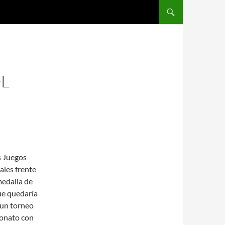
SALTAR AL CONTENIDO
L
s Juegos
les frente
medalla de
ue quedaría
 un torneo
eonato con