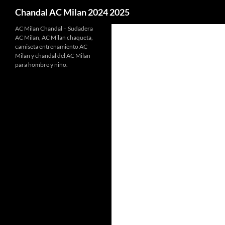
Buscar
Chandal AC Milan 2024 2025
AC Milan Chandal – Sudadera
AC Milan, AC Milan chaqueta,
camiseta entrenamiento AC
Milan y chandal del AC Milan
para hombre y niño.