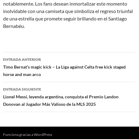
notablemente. Los fans desean inmortalizar este momento
inolvidable con una camiseta que simboliza el regreso triunfal
de una estrella que promete seguir brillando en el Santiago
Bernabéu.
Navegación
ENTRADA ANTERIOR
de
Timo Bernat’s magic kick – La Liga against Celta free kick staged
horse and man arco
entradas
ENTRADA SIGUIENTE
Lionel Messi, leyenda argentina, conquista el Premio Landon
Donovan al Jugador Más Valioso de la MLS 2025
Funciona gracias a WordPress