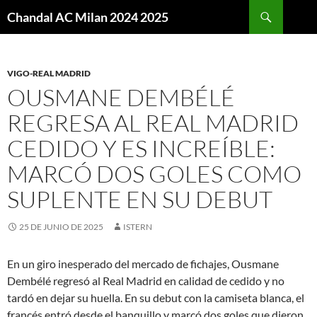
Buscar
Chandal AC Milan 2024 2025
SALTAR
AL
CONTENIDO
VIGO-REAL MADRID
OUSMANE DEMBÉLÉ
REGRESA AL REAL MADRID
CEDIDO Y ES INCREÍBLE:
MARCÓ DOS GOLES COMO
SUPLENTE EN SU DEBUT
25 DE JUNIO DE 2025
ISTERN
En un giro inesperado del mercado de fichajes, Ousmane
Dembélé regresó al Real Madrid en calidad de cedido y no
tardó en dejar su huella. En su debut con la camiseta blanca, el
francés entró desde el banquillo y marcó dos goles que dieron