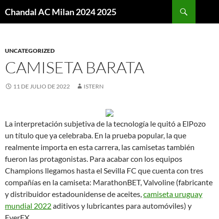
Buscar
Chandal AC Milan 2024 2025
SALTAR
AL
CONTENIDO
UNCATEGORIZED
CAMISETA BARATA
11 DE JULIO DE 2022
ISTERN
La interpretación subjetiva de la tecnología le quitó a ElPozo
un título que ya celebraba. En la prueba popular, la que
realmente importa en esta carrera, las camisetas también
fueron las protagonistas. Para acabar con los equipos
Champions llegamos hasta el Sevilla FC que cuenta con tres
compañías en la camiseta: MarathonBET, Valvoline (fabricante
y distribuidor estadounidense de aceites,
camiseta uruguay
mundial 2022
aditivos y lubricantes para automóviles) y
EverFX.