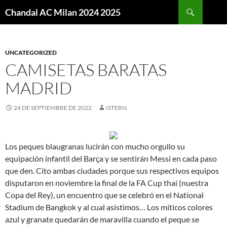
Buscar
Chandal AC Milan 2024 2025
SALTAR
AL
CONTENIDO
UNCATEGORIZED
CAMISETAS BARATAS
MADRID
24 DE SEPTIEMBRE DE 2022
ISTERN
Los peques blaugranas lucirán con mucho orgullo su
equipación infantil del Barça y se sentirán Messi en cada paso
que den. Cito ambas ciudades porque sus respectivos equipos
disputaron en noviembre la final de la FA Cup thai (nuestra
Copa del Rey), un encuentro que se celebró en el National
Stadium de Bangkok y al cual asistimos… Los míticos colores
azul y granate quedarán de maravilla cuando el peque se