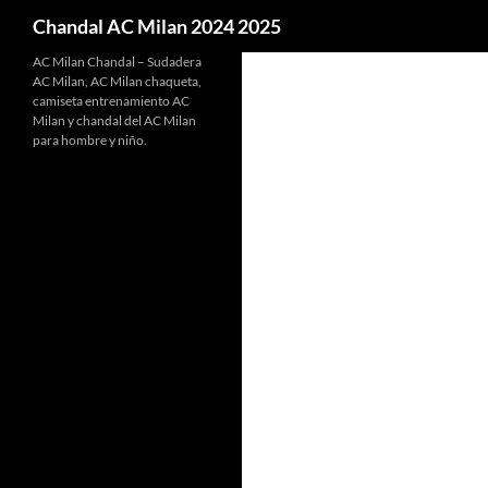
Buscar
Chandal AC Milan 2024 2025
AC Milan Chandal – Sudadera
AC Milan, AC Milan chaqueta,
camiseta entrenamiento AC
Milan y chandal del AC Milan
para hombre y niño.