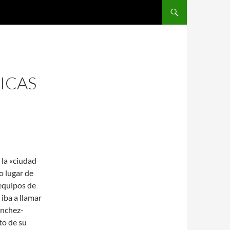
SALTAR AL CONTENIDO
ICAS
 la «ciudad
o lugar de
 equipos de
 iba a llamar
ánchez-
to de su