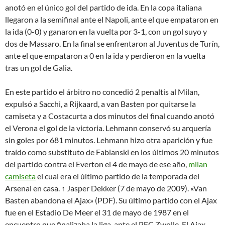
anotó en el único gol del partido de ida. En la copa italiana
llegaron a la semifinal ante el Napoli, ante el que empataron en
la ida (0-0) y ganaron en la vuelta por 3-1, con un gol suyo y
dos de Massaro. En la final se enfrentaron al Juventus de Turín,
ante el que empataron a 0 en la ida y perdieron en la vuelta
tras un gol de Galia.
En este partido el árbitro no concedió 2 penaltis al Milan,
expulsó a Sacchi, a Rijkaard, a van Basten por quitarse la
camiseta y a Costacurta a dos minutos del final cuando anotó
el Verona el gol de la victoria. Lehmann conservó su arquería
sin goles por 681 minutos. Lehmann hizo otra aparición y fue
traído como substituto de Fabianski en los últimos 20 minutos
del partido contra el Everton el 4 de mayo de ese año,
milan
camiseta
el cual era el último partido de la temporada del
Arsenal en casa. ↑ Jasper Dekker (7 de mayo de 2009). «Van
Basten abandona el Ajax» (PDF). Su último partido con el Ajax
fue en el Estadio De Meer el 31 de mayo de 1987 en el
encuentro que finalizaba la liga, ante el PEC Zwolle. El Ajax