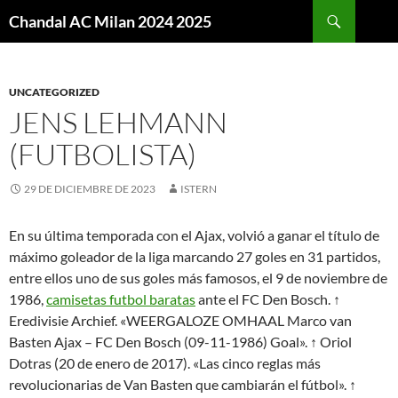
Buscar
Chandal AC Milan 2024 2025
SALTAR
AL
CONTENIDO
UNCATEGORIZED
JENS LEHMANN
(FUTBOLISTA)
29 DE DICIEMBRE DE 2023
ISTERN
En su última temporada con el Ajax, volvió a ganar el título de
máximo goleador de la liga marcando 27 goles en 31 partidos,
entre ellos uno de sus goles más famosos, el 9 de noviembre de
1986,
camisetas futbol baratas
ante el FC Den Bosch. ↑
Eredivisie Archief. «WEERGALOZE OMHAAL Marco van
Basten Ajax – FC Den Bosch (09-11-1986) Goal». ↑ Oriol
Dotras (20 de enero de 2017). «Las cinco reglas más
revolucionarias de Van Basten que cambiarán el fútbol». ↑