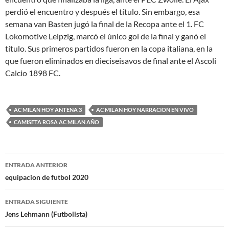
perdió el encuentro y después el título. Sin embargo, esa
semana van Basten jugó la final de la Recopa ante el 1. FC
Lokomotive Leipzig, marcó el único gol de la final y ganó el
título. Sus primeros partidos fueron en la copa italiana, en la
que fueron eliminados en dieciseisavos de final ante el Ascoli
Calcio 1898 FC.
AC MILAN HOY ANTENA 3
AC MILAN HOY NARRACION EN VIVO
CAMISETA ROSA AC MILAN AÑO
Navegación
ENTRADA ANTERIOR
de
equipacion de futbol 2020
entradas
ENTRADA SIGUIENTE
Jens Lehmann (Futbolista)