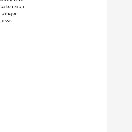
ínos tomaron
 la mejor
 nuevas