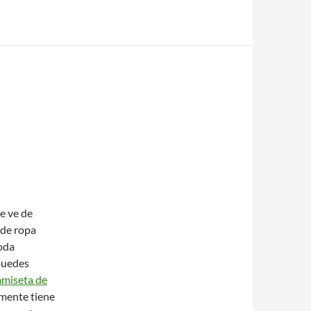
e ve de
 de ropa
oda
puedes
amiseta de
lmente tiene