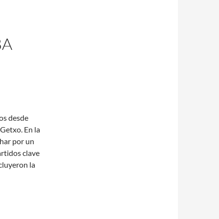
BA
cos desde
Getxo. En la
char por un
rtidos clave
cluyeron la