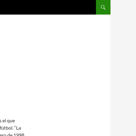
SALTAR AL CONTENIDO
s el que
útbol. “La
nero de 1998