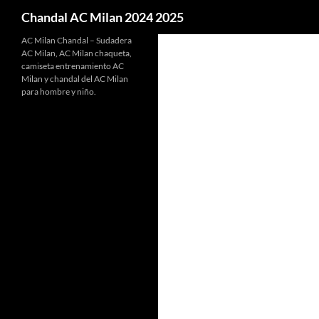
Buscar
Chandal AC Milan 2024 2025
AC Milan Chandal – Sudadera
AC Milan, AC Milan chaqueta,
camiseta entrenamiento AC
Milan y chandal del AC Milan
para hombre y niño.